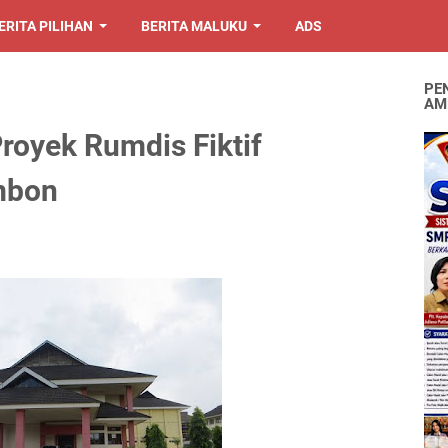
ERITA PILIHAN
BERITA MALUKU
ADS
PE
AM
royek Rumdis Fiktif
mbon