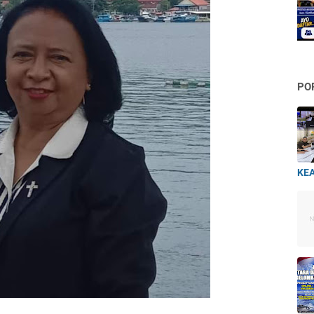
PO
KEA