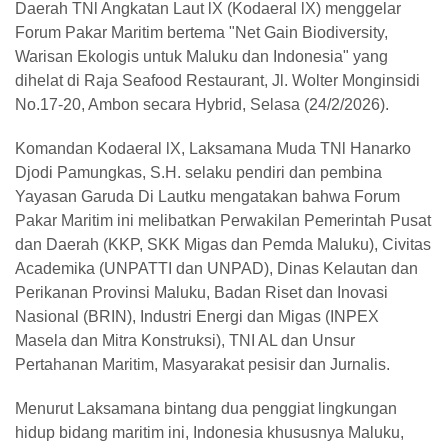
Daerah TNl Angkatan Laut lX (Kodaeral lX) menggelar
Forum Pakar Maritim bertema "Net Gain Biodiversity,
Warisan Ekologis untuk Maluku dan Indonesia" yang
dihelat di Raja Seafood Restaurant, Jl. Wolter Monginsidi
No.17-20, Ambon secara Hybrid, Selasa (24/2/2026).
Komandan Kodaeral lX, Laksamana Muda TNl Hanarko
Djodi Pamungkas, S.H. selaku pendiri dan pembina
Yayasan Garuda Di Lautku mengatakan bahwa Forum
Pakar Maritim ini melibatkan Perwakilan Pemerintah Pusat
dan Daerah (KKP, SKK Migas dan Pemda Maluku), Civitas
Academika (UNPATTI dan UNPAD), Dinas Kelautan dan
Perikanan Provinsi Maluku, Badan Riset dan Inovasi
Nasional (BRIN), Industri Energi dan Migas (INPEX
Masela dan Mitra Konstruksi), TNI AL dan Unsur
Pertahanan Maritim, Masyarakat pesisir dan Jurnalis.
Menurut Laksamana bintang dua penggiat lingkungan
hidup bidang maritim ini, Indonesia khususnya Maluku,