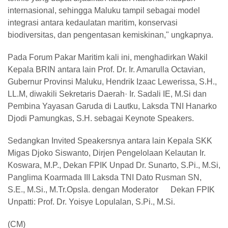
internasional, sehingga Maluku tampil sebagai model
integrasi antara kedaulatan maritim, konservasi
biodiversitas, dan pengentasan kemiskinan," ungkapnya.
Pada Forum Pakar Maritim kali ini, menghadirkan Wakil
Kepala BRIN antara lain Prof. Dr. Ir. Amarulla Octavian,
Gubernur Provinsi Maluku, Hendrik Izaac Lewerissa, S.H.,
LL.M, diwakili Sekretaris Daerah· Ir. Sadali IE, M.Si dan
Pembina Yayasan Garuda di Lautku, Laksda TNI Hanarko
Djodi Pamungkas, S.H. sebagai Keynote Speakers.
Sedangkan Invited Speakersnya antara lain Kepala SKK
Migas Djoko Siswanto, Dirjen Pengelolaan Kelautan Ir.
Koswara, M.P., Dekan FPIK Unpad Dr. Sunarto, S.Pi., M.Si,
Panglima Koarmada III Laksda TNI Dato Rusman SN,
S.E., M.Si., M.Tr.Opsla. dengan Moderator
Dekan FPIK
Unpatti: Prof. Dr. Yoisye Lopulalan, S.Pi., M.Si.
(CM)