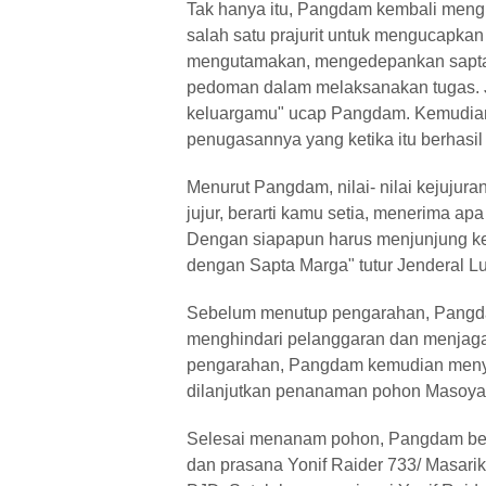
Tak hanya itu, Pangdam kembali mengin
salah satu prajurit untuk mengucapkan 
mengutamakan, mengedepankan sapta m
pedoman dalam melaksanakan tugas. J
keluargamu" ucap Pangdam. Kemudian 
penugasannya yang ketika itu berha
Menurut Pangdam, nilai- nilai kejujuran
jujur, berarti kamu setia, menerima apa
Dengan siapapun harus menjunjung kej
dengan Sapta Marga" tutur Jenderal L
Sebelum menutup pengarahan, Pangdam
menghindari pelanggaran dan menjaga
pengarahan, Pangdam kemudian menyaksi
dilanjutkan penanaman pohon Masoya
Selesai menanam pohon, Pangdam ber
dan prasana Yonif Raider 733/ Masar