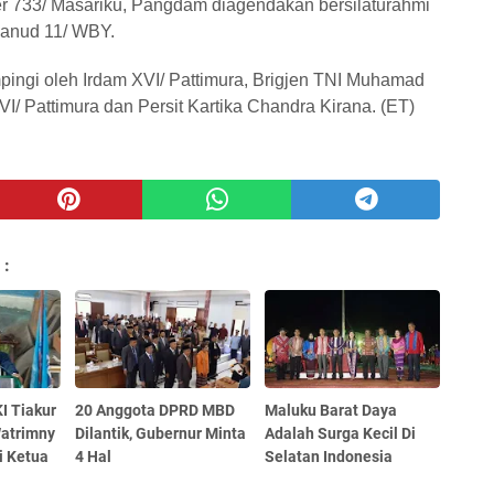
r 733/ Masariku, Pangdam diagendakan bersilaturahmi
hanud 11/ WBY.
ngi oleh Irdam XVI/ Pattimura, Brigjen TNI Muhamad
/ Pattimura dan Persit Kartika Chandra Kirana. (ET)
 :
I Tiakur
20 Anggota DPRD MBD
Maluku Barat Daya
Watrimny
Dilantik, Gubernur Minta
Adalah Surga Kecil Di
i Ketua
4 Hal
Selatan Indonesia