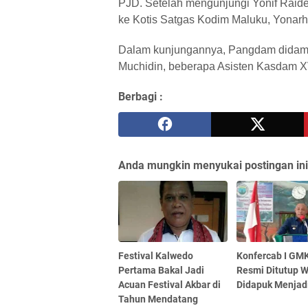
PJD. Setelah mengunjungi Yonif Raide
ke Kotis Satgas Kodim Maluku, Yonar
Dalam kunjungannya, Pangdam didampi
Muchidin, beberapa Asisten Kasdam XVI
Berbagi :
Anda mungkin menyukai postingan ini
Festival Kalwedo
Konfercab I GMK
Pertama Bakal Jadi
Resmi Ditutup 
Acuan Festival Akbar di
Didapuk Menjad
Tahun Mendatang