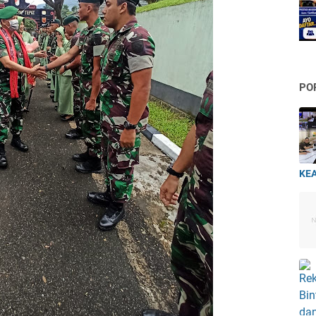
PO
KEA