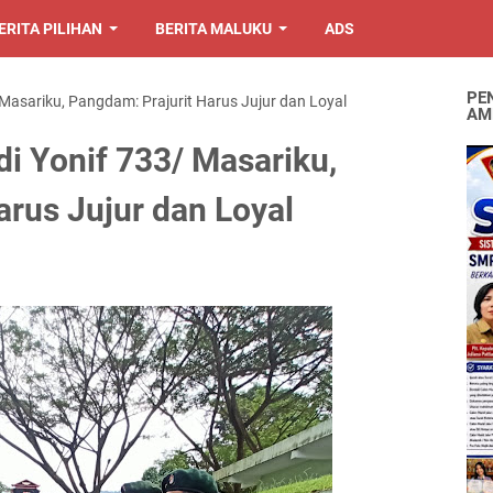
ERITA PILIHAN
BERITA MALUKU
ADS
PE
Masariku, Pangdam: Prajurit Harus Jujur dan Loyal
AM
i Yonif 733/ Masariku,
arus Jujur dan Loyal