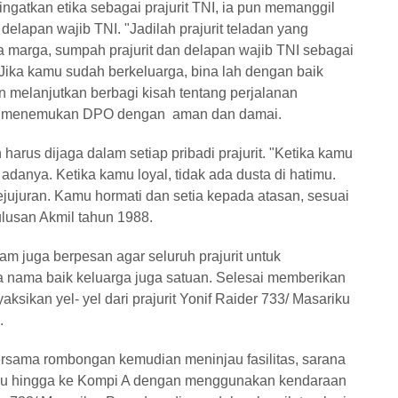
gatkan etika sebagai prajurit TNI, ia pun memanggil
delapan wajib TNI. "Jadilah prajurit teladan yang
arga, sumpah prajurit dan delapan wajib TNI sebagai
ika kamu sudah berkeluarga, bina lah dengan baik
melanjutkan berbagi kisah tentang perjalanan
sil menemukan DPO dengan aman dan damai.
 harus dijaga dalam setiap pribadi prajurit. "Ketika kamu
 adanya. Ketika kamu loyal, tidak ada dusta di hatimu.
ujuran. Kamu hormati dan setia kepada atasan, sesuai
ulusan Akmil tahun 1988.
 juga berpesan agar seluruh prajurit untuk
 nama baik keluarga juga satuan. Selesai memberikan
kan yel- yel dari prajurit Yonif Raider 733/ Masariku
.
sama rombongan kemudian meninjau fasilitas, sarana
iku hingga ke Kompi A dengan menggunakan kendaraan