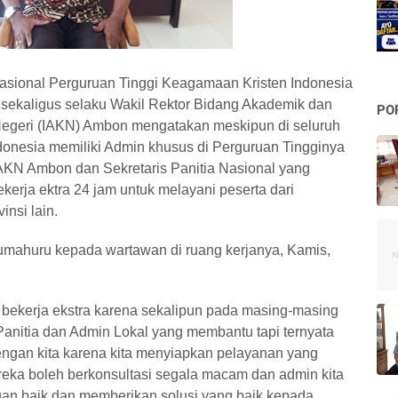
Nasional Perguruan Tinggi Keagamaan Kristen Indonesia
sekaligus selaku Wakil Rektor Bidang Akademik dan
PO
Negeri (IAKN) Ambon mengatakan meskipun di seluruh
donesia memiliki Admin khusus di Perguruan Tingginya
AKN Ambon dan Sekretaris Panitia Nasional yang
erja ektra 24 jam untuk melayani peserta dari
nsi lain.
umahuru kepada wartawan di ruang kerjanya, Kamis,
g bekerja ekstra karena sekalipun pada masing-masing
anitia dan Admin Lokal yang membantu tapi ternyata
ngan kita karena kita menyiapkan pelayanan yang
ereka boleh berkonsultasi segala macam dan admin kita
gan baik dan memberikan solusi yang baik kepada