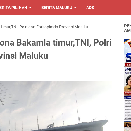
ERITA PILIHAN
BERITA MALUKU
ADS
PE
imur,TNI, Polri dan Forkopimda Provinsi Maluku
AM
ona Bakamla timur,TNI, Polri
vinsi Maluku