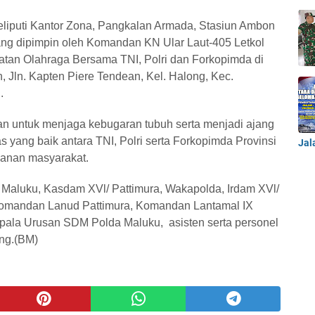
liputi Kantor Zona, Pangkalan Armada, Stasiun Ambon
ang dipimpin oleh Komandan KN Ular Laut-405 Letkol
tan Olahraga Bersama TNI, Polri dan Forkopimda di
Jln. Kapten Piere Tendean, Kel. Halong, Kec.
u.
uan untuk menjaga kebugaran tubuh serta menjadi ajang
as yang baik antara TNI, Polri serta Forkopimda Provinsi
Jal
anan masyarakat.
a Maluku, Kasdam XVl/ Pattimura, Wakapolda, Irdam XVl/
 Komandan Lanud Pattimura, Komandan Lantamal IX
ala Urusan SDM Polda Maluku, asisten serta personel
ang.(BM)