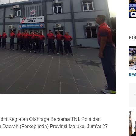
PO
KEA
iri Kegiatan Olahraga Bersama TNI, Polri dan
n Daerah (Forkopimda) Provinsi Maluku,
Jum’at 27