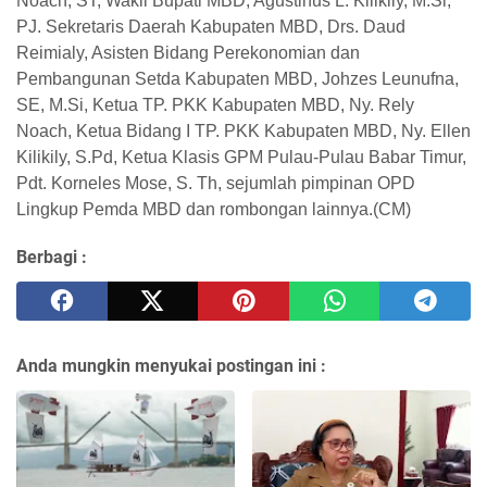
Noach, ST, Wakil Bupati MBD, Agustinus L. Kilikily, M.Si,
PJ. Sekretaris Daerah Kabupaten MBD, Drs. Daud
Reimialy, Asisten Bidang Perekonomian dan
Pembangunan Setda Kabupaten MBD, Johzes Leunufna,
SE, M.Si, Ketua TP. PKK Kabupaten MBD, Ny. Rely
Noach, Ketua Bidang I TP. PKK Kabupaten MBD, Ny. Ellen
Kilikily, S.Pd, Ketua Klasis GPM Pulau-Pulau Babar Timur,
Pdt. Korneles Mose, S. Th, sejumlah pimpinan OPD
Lingkup Pemda MBD dan rombongan lainnya.(CM)
Berbagi :
Anda mungkin menyukai postingan ini :