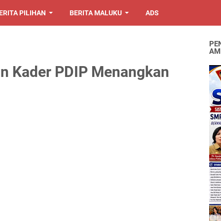
ERITA PILIHAN
BERITA MALUKU
ADS
PE
AM
an Kader PDIP Menangkan