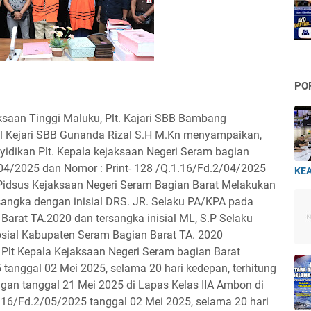
PO
ksaan Tinggi Maluku, Plt. Kajari SBB Bambang
tel Kejari SBB Gunanda Rizal S.H M.Kn menyampaikan,
yidikan Plt. Kepala kejaksaan Negeri Seram bagian
/04/2025 dan Nomor : Print- 128 /Q.1.16/Fd.2/04/2025
KEA
k Pidsus Kejaksaan Negeri Seram Bagian Barat Melakukan
sangka dengan inisial DRS. JR. Selaku PA/KPA pada
arat TA.2020 dan tersangka inisial ML, S.P Selaku
sial Kabupaten Seram Bagian Barat TA. 2020
 Plt Kepala Kejaksaan Negeri Seram bagian Barat
tanggal 02 Mei 2025, selama 20 hari kedepan, terhitung
gan tanggal 21 Mei 2025 di Lapas Kelas IIA Ambon di
16/Fd.2/05/2025 tanggal 02 Mei 2025, selama 20 hari