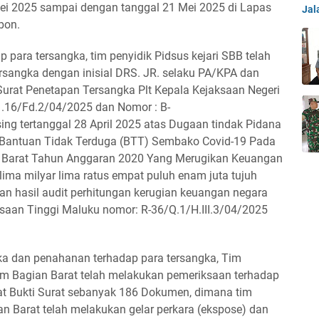
Mei 2025 sampai dengan tanggal 21 Mei 2025 di Lapas
Jal
bon.
para tersangka, tim penyidik Pidsus kejari SBB telah
rsangka dengan inisial DRS. JR. selaku PA/KPA dan
 Surat Penetapan Tersangka Plt Kepala Kejaksaan Negeri
1.16/Fd.2/04/2025 dan Nomor : B-
g tertanggal 28 April 2025 atas Dugaan tindak Pidana
 Bantuan Tidak Terduga (BTT) Sembako Covid-19 Pada
n Barat Tahun Anggaran 2020 Yang Merugikan Keuangan
lima milyar lima ratus empat puluh enam juta tujuh
kan hasil audit perhitungan kerugian keuangan negara
saan Tinggi Maluku nomor: R-36/Q.1/H.III.3/04/2025
ka dan penahanan terhadap para tersangka, Tim
am Bagian Barat telah melakukan pemeriksaan terhadap
 Alat Bukti Surat sebanyak 186 Dokumen, dimana tim
n Barat telah melakukan gelar perkara (ekspose) dan