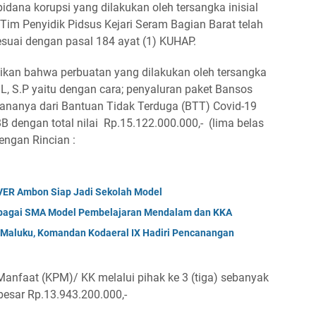
dana korupsi yang dilakukan oleh tersangka inisial
. Tim Penyidik Pidsus Kejari Seram Bagian Barat telah
sesuai dengan pasal 184 ayat (1) KUHAP.
aikan bahwa perbuatan yang dilakukan oleh tersangka
 ML, S.P yaitu dengan cara; penyaluran paket Bansos
nanya dari Bantuan Tidak Terduga (BTT) Covid-19
 dengan total nilai Rp.15.122.000.000,- (lima belas
dengan Rincian :
ER Ambon Siap Jadi Sekolah Model
bagai SMA Model Pembelajaran Mendalam dan KKA
i Maluku, Komandan Kodaeral IX Hadiri Pencanangan
anfaat (KPM)/ KK melalui pihak ke 3 (tiga) sebanyak
besar Rp.13.943.200.000,-