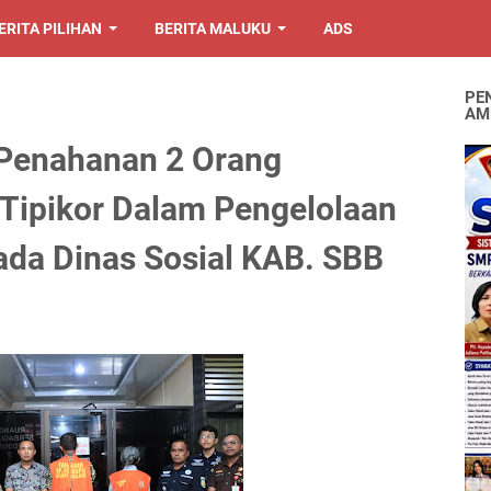
ERITA PILIHAN
BERITA MALUKU
ADS
PE
AM
 Penahanan 2 Orang
Tipikor Dalam Pengelolaan
da Dinas Sosial KAB. SBB