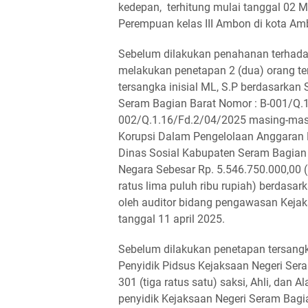
kedepan, terhitung mulai tanggal 02 
Perempuan kelas III Ambon di kota Am
Sebelum dilakukan penahanan terhadap 
melakukan penetapan 2 (dua) orang te
tersangka inisial ML, S.P berdasarkan
Seram Bagian Barat Nomor : B-001/Q.
002/Q.1.16/Fd.2/04/2025 masing-masin
Korupsi Dalam Pengelolaan Anggaran
Dinas Sosial Kabupaten Seram Bagia
Negara Sebesar Rp. 5.546.750.000,00 (
ratus lima puluh ribu rupiah) berdasar
oleh auditor bidang pengawasan Kejak
tanggal 11 april 2025.
Sebelum dilakukan penetapan tersang
Penyidik Pidsus Kejaksaan Negeri Ser
301 (tiga ratus satu) saksi, Ahli, dan
penyidik Kejaksaan Negeri Seram Bagia