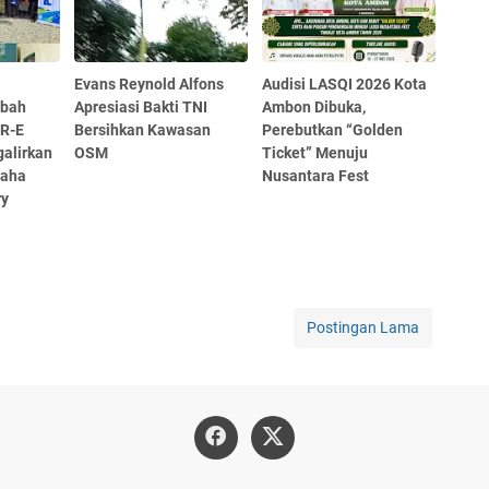
Evans Reynold Alfons
Audisi LASQI 2026 Kota
mbah
Apresiasi Bakti TNI
Ambon Dibuka,
OR-E
Bersihkan Kawasan
Perebutkan “Golden
alirkan
OSM
Ticket” Menuju
saha
Nusantara Fest
ry
Postingan Lama