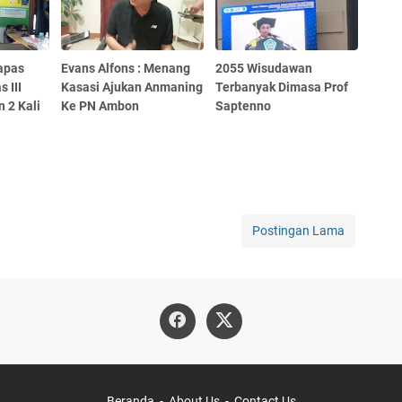
apas
Evans Alfons : Menang
2055 Wisudawan
 III
Kasasi Ajukan Anmaning
Terbanyak Dimasa Prof
 2 Kali
Ke PN Ambon
Saptenno
Postingan Lama
Beranda
About Us
Contact Us