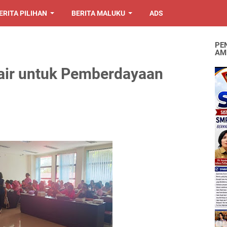
ERITA PILIHAN
BERITA MALUKU
ADS
PE
AM
Cair untuk Pemberdayaan