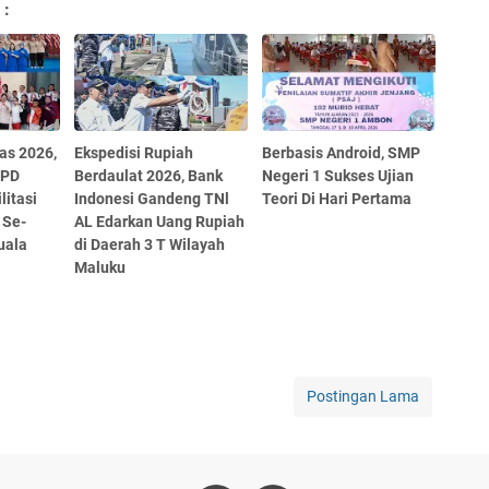
 :
as 2026,
Ekspedisi Rupiah
Berbasis Android, SMP
 PD
Berdaulat 2026, Bank
Negeri 1 Sukses Ujian
itasi
Indonesi Gandeng TNl
Teori Di Hari Pertama
 Se-
AL Edarkan Uang Rupiah
uala
di Daerah 3 T Wilayah
Maluku
Postingan Lama