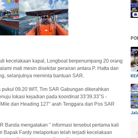
PO
rjadi kecelakaan kapal, Longboat berpenumpang 20 orang
lami mati mesin disekitar perairan antara P. Hatta dan
g, selanjutnya meminta bantuan SAR.
KEA
da pukul 09.20 WIT, Tim SAR Gabungan dikerahkan
u lokasi kejadian pada koordinat 33'39.33"S -
l Mile dan Heading 127° arah Tenggara dari Pos SAR
Jal
 Banda mengatakan " informasi tersebut pertama kali
ari Bapak Fardy melaporkan telah terjadi kecelakaan