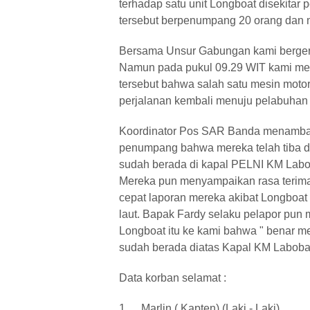
terhadap satu unit Longboat disekitar
tersebut berpenumpang 20 orang dan 
Bersama Unsur Gabungan kami bergera
Namun pada pukul 09.29 WIT kami men
tersebut bahwa salah satu mesin motor
perjalanan kembali menuju pelabuhan 
Koordinator Pos SAR Banda menambah
penumpang bahwa mereka telah tiba d
sudah berada di kapal PELNI KM Labo
Mereka pun menyampaikan rasa terim
cepat laporan mereka akibat Longboat
laut. Bapak Fardy selaku pelapor pu
Longboat itu ke kami bahwa " benar m
sudah berada diatas Kapal KM Labob
Data korban selamat :
1.
Marlin ( Kapten) (Laki - Laki)